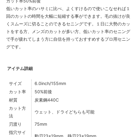
カット率50%前後
低いカット率のハサミに比べ、よくすけるので使いこなせれば１
回のカットの時間を大幅に短縮する事ができます。毛の抜けが良
くスムーズに切ることのできるセニングです。１日に大勢のカッ
トをする方、メンズのカットが多い方、低いカット率のセニング
で手が疲れてしまう方に自信を持っておすすめするプロ用セニン
グです。
アイテム詳細
サイズ
6.0inch/155mm
カット率
50%前後
材質
炭素鋼440C
カット方
ウェット、ドライどちらも可能
法
刃渡り
75mm
指穴サイ
動刃23×19mm 静刃23×19mm